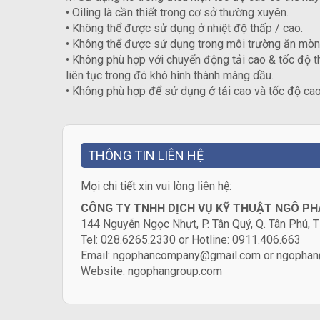
• Oiling là cần thiết trong cơ sở thường xuyên.
• Không thể được sử dụng ở nhiệt độ thấp / cao.
• Không thể được sử dụng trong môi trường ăn mòn
• Không phù hợp với chuyển động tải cao & tốc độ 
liên tục trong đó khó hình thành màng dầu.
• Không phù hợp để sử dụng ở tải cao và tốc độ cao,
THÔNG TIN LIÊN HỆ
​Mọi chi tiết xin vui lòng liên hệ:
CÔNG TY TNHH DỊCH VỤ KỸ THUẬT NGÔ P
144 Nguyễn Ngọc Nhựt, P. Tân Quý, Q. Tân Phú
Tel: 028.6265.2330 or Hotline: 0911.406.663
Email: ngophancompany@gmail.com or ngophan
Website:
ngophangroup.com