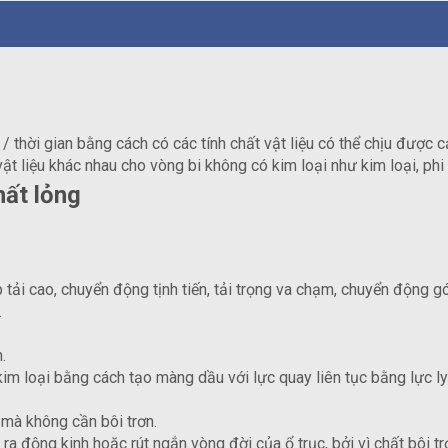
hí / thời gian bằng cách có các tính chất vật liệu có thể chịu được
 vật liệu khác nhau cho vòng bi không có kim loại như kim loại, ph
hất lỏng
 tải cao, chuyển động tịnh tiến, tải trọng va chạm, chuyển động
.
.
kim loại bằng cách tạo màng dầu với lực quay liên tục bằng lực ly
 mà không cần bôi trơn.
a động kinh hoặc rút ngắn vòng đời của ổ trục, bởi vì chất bôi tr