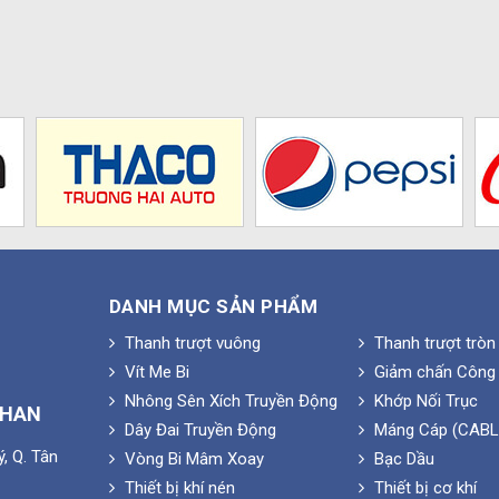
DANH MỤC SẢN PHẨM
Thanh trượt vuông
Thanh trượt tròn
Vít Me Bi
Giảm chấn Công 
Nhông Sên Xích Truyền Động
Khớp Nối Trục
PHAN
Dây Đai Truyền Động
Máng Cáp (CABL
, Q. Tân
Vòng Bi Mâm Xoay
Bạc Dầu
Thiết bị khí nén
Thiết bị cơ khí