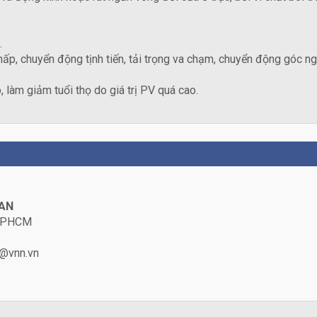
.
thấp, chuyển động tịnh tiến, tải trọng va chạm, chuyển động góc
 làm giảm tuổi thọ do giá trị PV quá cao.
HAN
, TPHCM
@vnn.vn