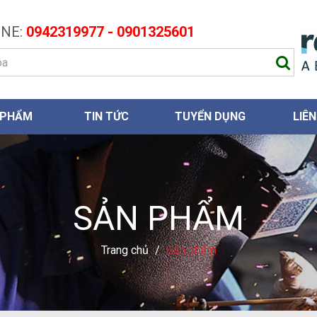
NE:
0942319977 - 0901325601
 PHẨM
TIN TỨC
TUYỂN DỤNG
LIÊN
SẢN PHẨM
Trang chủ
/
Sản phẩm