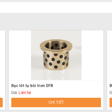
Bạc lót tự bôi trơn SFB
B
Giá:
Liên hệ
G
CHI TIẾT