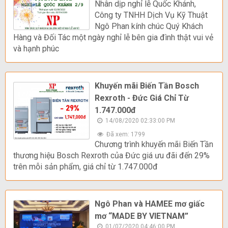
Nhân dịp nghỉ lễ Quốc Khánh,
Công ty TNHH Dịch Vụ Kỹ Thuật
Ngô Phan kính chúc Quý Khách
Hàng và Đối Tác một ngày nghỉ lễ bên gia đình thật vui vẻ
và hạnh phúc
Khuyến mãi Biến Tần Bosch
Rexroth - Đức Giá Chỉ Từ
1.747.000đ
14/08/2020 02:33:00 PM
Đã xem: 1799
Chương trình khuyến mãi Biến Tần
thương hiệu Bosch Rexroth của Đức giá ưu đãi đến 29%
trên mỗi sản phẩm, giá chỉ từ 1.747.000đ
Ngô Phan và HAMEE mơ giấc
mơ “MADE BY VIETNAM”
01/07/2020 04:46:00 PM