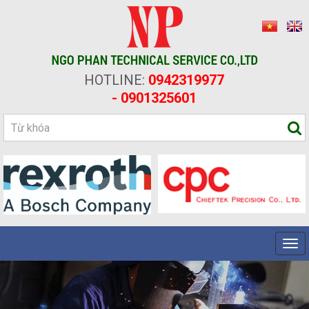
HOTLINE:
0942319977
- 0901325601