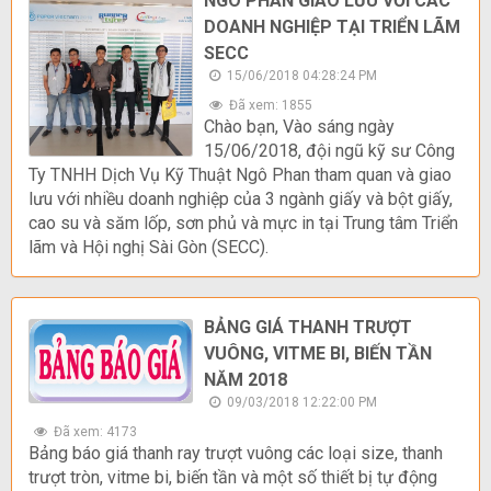
NGÔ PHAN GIAO LƯU VỚI CÁC
DOANH NGHIỆP TẠI TRIỂN LÃM
SECC
15/06/2018 04:28:24 PM
Đã xem: 1855
Chào bạn, Vào sáng ngày
15/06/2018, đội ngũ kỹ sư Công
Ty TNHH Dịch Vụ Kỹ Thuật Ngô Phan tham quan và giao
lưu với nhiều doanh nghiệp của 3 ngành giấy và bột giấy,
cao su và săm lốp, sơn phủ và mực in tại Trung tâm Triển
lãm và Hội nghị Sài Gòn (SECC).
BẢNG GIÁ THANH TRƯỢT
VUÔNG, VITME BI, BIẾN TẦN
NĂM 2018
09/03/2018 12:22:00 PM
Đã xem: 4173
Bảng báo giá thanh ray trượt vuông các loại size, thanh
trượt tròn, vitme bi, biến tần và một số thiết bị tự động