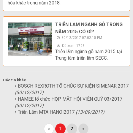
hóa khác trong năm 2018.
TRIỄN LÃM NGÀNH GỖ TRONG
NĂM 2015 CÓ GÌ?
30/12/2017 07:02:15 PM
Đã xem: 1793
Triễn lãm ngành gỗ năm 2015 tại
Trung tâm triễn lãm SECC.
Các tin khác
BOSCH REXROTH TỔ CHỨC SỰ KIỆN SIMENAR 2017
(30/12/2017)
HAMEE tổ chức HỌP MẶT HỘI VIÊN QUÝ 03/2017
(30/12/2017)
Triễn Lãm MTA HANOI2017
(13/09/2017)
«
1
2
»