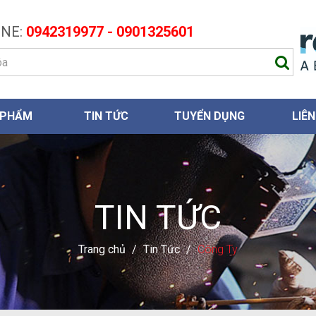
NE:
0942319977 - 0901325601
 PHẨM
TIN TỨC
TUYỂN DỤNG
LIÊN
TIN TỨC
Trang chủ
/
Tin Tức
/
Công Ty