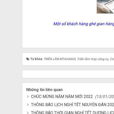
Một số khách hàng ghé gian hàn
Từ khóa:
TRIỄN LÃM MTAHANOI
,
Triễn lãm máy công cụ
,
Cơ
Những tin liên quan
CHÚC MỪNG NĂM NĂM MỚI 2022
(13/01/20
THÔNG BÁO LỊCH NGHỈ TẾT NGUYÊN ĐÁN 20
THÔNG BÁO THỜI GIAN NGHỈ TẾT DƯƠNG LỊC