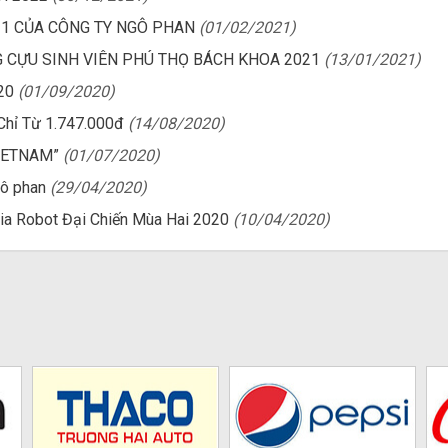
21 CỦA CÔNG TY NGÔ PHAN
(01/02/2021)
NG CỰU SINH VIÊN PHÚ THỌ BÁCH KHOA 2021
(13/01/2021)
20
(01/09/2020)
Chỉ Từ 1.747.000đ
(14/08/2020)
VIETNAM”
(01/07/2020)
gô phan
(29/04/2020)
ia Robot Đại Chiến Mùa Hai 2020
(10/04/2020)