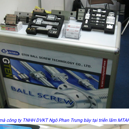
à công ty TNHH DVKT Ngô Phan Trưng bày tại triễn lãm MTA