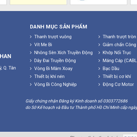
DANH MỤC SẢN PHẨM
Thanh trượt vuông
Thanh trượt tròn
Vít Me Bi
Giảm chấn Công 
Nhông Sên Xích Truyền Động
Khớp Nối Trục
PHAN
Dây Đai Truyền Động
Máng Cáp (CABL
, Q. Tân
Vòng Bi Mâm Xoay
Bạc Dầu
Thiết bị khí nén
Thiết bị cơ khí
Vòng Bi Công Nghiệp
Động Cơ Motor
Giấy chứng nhận Đăng ký Kinh doanh số 0303772686
do Sở Kế hoạch và Đầu tư Thành phố Hồ Chí Minh cấp ngà