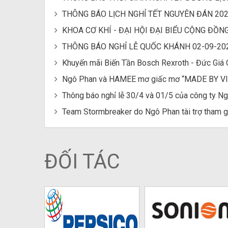
THÔNG BÁO LỊCH NGHỈ TẾT NGUYÊN ĐÁN 20
KHOA CƠ KHÍ - ĐẠI HỘI ĐẠI BIỂU CỘNG ĐỒ
THÔNG BÁO NGHỈ LỄ QUỐC KHÁNH 02-09-20
Khuyến mãi Biến Tần Bosch Rexroth - Đức Giá 
Ngô Phan và HAMEE mơ giấc mơ “MADE BY 
Thông báo nghỉ lễ 30/4 và 01/5 của công ty N
Team Stormbreaker do Ngô Phan tài trợ tham g
ĐỐI TÁC