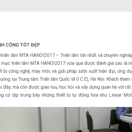
NH CÔNG TỐT ĐẸP
triển lãm MTA HANOI2017 – Triển lãm lớn nhất và chuyên nghiệp 
ai mạc triễn lãm MTA HANOI2017 vừa qua được đánh giá cao là mộ
ết bị công nghệ, máy móc và giải pháp sảtn xuất hiện đại, ứng d
uông tại Trung tâm Triển lãm Quốc tế (I.C.E), Hà Nội. Khách tham
tại đây, mà còn được giao lưu, học hỏi và xây dựng quan hệ với rất
 dịp trưng bày những thiết bị tự động hóa như Linear Motion