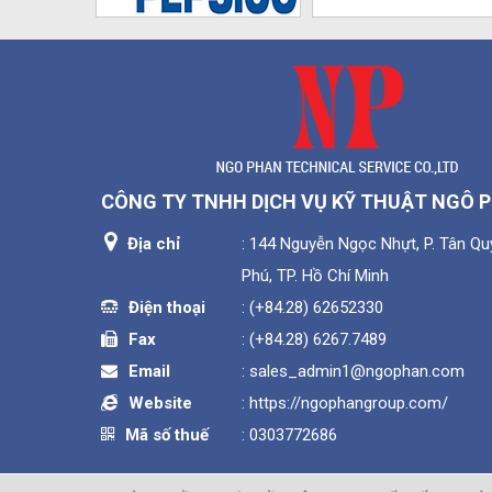
CÔNG TY TNHH DỊCH VỤ KỸ THUẬT NGÔ 
Địa chỉ
: 144 Nguyễn Ngọc Nhựt, P. Tân Quý
Phú, TP. Hồ Chí Minh
Điện thoại
:
(+84.28) 62652330
Fax
:
(+84.28) 6267.7489
Email
:
sales_admin1@ngophan.com
Website
:
https://ngophangroup.com/
Mã số thuế
: 0303772686