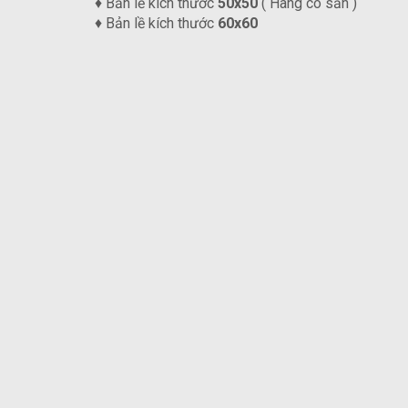
♦ Bản lề kích thước
50x50
( Hàng có sẵn )
♦ Bản lề kích thước
60x60