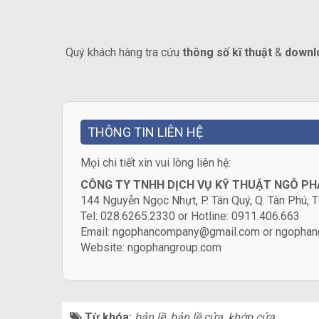
Quý khách hàng tra cứu
thông số kĩ thuật
&
downlo
THÔNG TIN LIÊN HỆ
​Mọi chi tiết xin vui lòng liên hệ:
CÔNG TY TNHH DỊCH VỤ KỸ THUẬT NGÔ P
144 Nguyễn Ngọc Nhựt, P. Tân Quý, Q. Tân Phú
Tel: 028.6265.2330 or Hotline: 0911.406.663
Email: ngophancompany@gmail.com or ngophan
Website:
ngophangroup.com
Từ khóa:
bản lề
,
bản lề cửa
,
khớp cửa