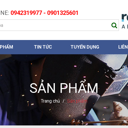
NE:
0942319977 - 0901325601
 PHẨM
TIN TỨC
TUYỂN DỤNG
LIÊN
SẢN PHẨM
Trang chủ
/
Sản phẩm