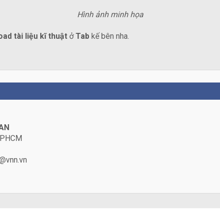
Hình ảnh minh họa
ad tài liệu kĩ thuật
ở
Tab
kế bên nha.
HAN
, TPHCM
@vnn.vn