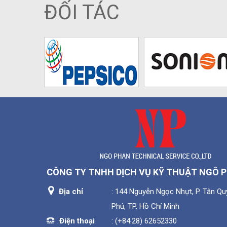
ĐỐI TÁC
CÔNG TY TNHH DỊCH VỤ KỸ THUẬT NGÔ 
Địa chỉ
: 144 Nguyễn Ngọc Nhựt, P. Tân Quý
Phú, TP. Hồ Chí Minh
Điện thoại
:
(+84.28) 62652330