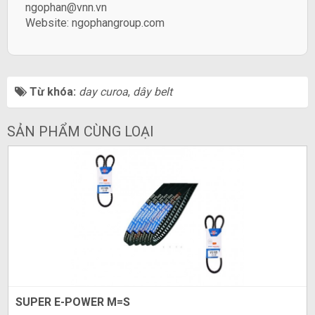
ngophan@vnn.vn
Website:
ngophangroup.com
Từ khóa:
day curoa
,
dây belt
SẢN PHẨM CÙNG LOẠI
SUPER E-POWER M=S