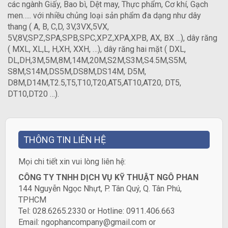
các ngành Giấy, Bao bì, Dệt may, Thực phẩm, Cơ khí, Gạch
men….. với nhiều chủng loại sản phẩm đa dạng như dây
thang ( A, B, C,D, 3V,3VX,5VX,
5V,8V,SPZ,SPA,SPB,SPC,XPZ,XPA,XPB, AX, BX ...), dây răng
( MXL, XL,L, H,XH, XXH, …), dây răng hai mặt ( DXL,
DL,DH,3M,5M,8M,14M,20M,S2M,S3M,S4.5M,S5M,
S8M,S14M,DS5M,DS8M,DS14M, D5M,
D8M,D14M,T2.5,T5,T10,T20,AT5,AT10,AT20, DT5,
DT10,DT20 …).
THÔNG TIN LIÊN HỆ
​Mọi chi tiết xin vui lòng liên hệ:
CÔNG TY TNHH DỊCH VỤ KỸ THUẬT NGÔ PHAN
144 Nguyễn Ngọc Nhựt, P. Tân Quý, Q. Tân Phú,
TPHCM
Tel: 028.6265.2330 or Hotline: 0911.406.663
Email: ngophancompany@gmail.com or