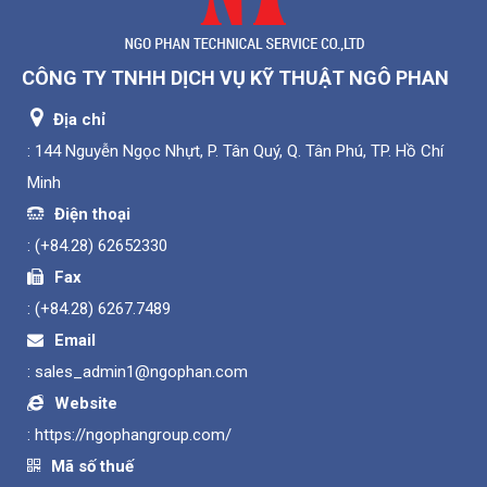
CÔNG TY TNHH DỊCH VỤ KỸ THUẬT NGÔ PHAN
Địa chỉ
: 144 Nguyễn Ngọc Nhựt, P. Tân Quý, Q. Tân Phú, TP. Hồ Chí
Minh
Điện thoại
:
(+84.28) 62652330
Fax
:
(+84.28) 6267.7489
Email
:
sales_admin1@ngophan.com
Website
:
https://ngophangroup.com/
Mã số thuế