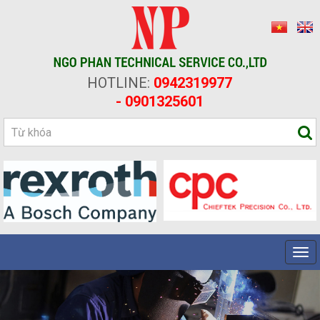
HOTLINE:
0942319977
- 0901325601