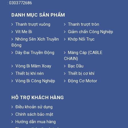
: 0303772686
DANH MỤC SẢN PHẨM
Thanh trượt vuông
Thanh trượt tròn
Vít Me Bi
Giảm chấn Công Nghiệp
Nhông Sên Xích Truyền
Khớp Nối Trục
Động
Dây Đai Truyền Động
Máng Cáp (CABLE
CHAIN)
Vòng Bi Mâm Xoay
Bạc Dầu
Thiết bị khí nén
Thiết bị cơ khí
Vòng Bi Công Nghiệp
Động Cơ Motor
HỖ TRỢ KHÁCH HÀNG
Điều khoản sử dụng
Chính sách bảo mật
Hướng dẫn mua hàng