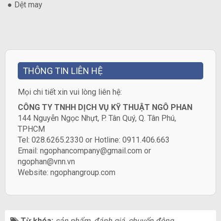
● Dệt may
THÔNG TIN LIÊN HỆ
​Mọi chi tiết xin vui lòng liên hệ:
CÔNG TY TNHH DỊCH VỤ KỸ THUẬT NGÔ PHAN
144 Nguyễn Ngọc Nhựt, P. Tân Quý, Q. Tân Phú,
TPHCM
Tel: 028.6265.2330 or Hotline: 0911.406.663
Email: ngophancompany@gmail.com or
ngophan@vnn.vn
Website:
ngophangroup.com
Từ khóa:
sản phẩm
,
đánh giá
,
chuyển động