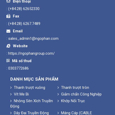
Điện thoại
:
(+84.28) 62652330
Fax
:
(+84.28) 6267.7489
Email
:
sales_admin1@ngophan.com
Website
:
https://ngophangroup.com/
Mã số thuế
: 0303772686
DANH MỤC SẢN PHẨM
Thanh trượt vuông
Thanh trượt tròn
Vít Me Bi
Giảm chấn Công Nghiệp
Nhông Sên Xích Truyền
Khớp Nối Trục
Động
Dây Đai Truyền Động
Máng Cáp (CABLE