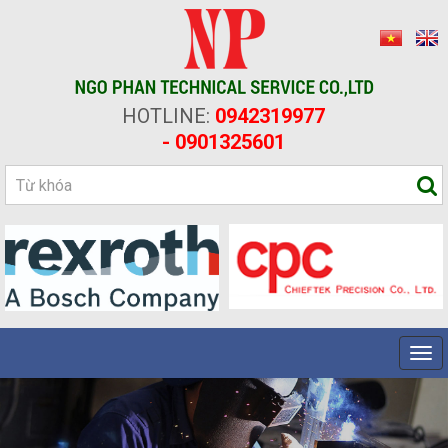
HOTLINE:
0942319977
- 0901325601