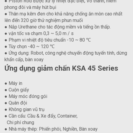
● Piston Rod được xử lý nhiệt đặc biệt, Vỏ thanh, niêm
phong đôi và máy hút bụi
● Thân mạ kẽm đen cho khả năng chống ăn mòn cao nhất
lên đến 320 giờ thử nghiệm phun muối
● Nắp Urethane cho tác động mềm và tiếng ồn thấp.
● vận tốc va chạm 0,3 ~ 5,0 m / s
● Phạm vi nhiệt độ tiêu chuẩn -10 ~ 80 ℃
● Tùy chọn -40 ~ 120 ℃
● Ứng dụng: Robot, công nghệ chuyển động tuyến tính, dừng
khẩn cấp, bàn xoay
Ứng dụng giảm chấn KSA 45 Series
● Máy in
● Cuộn giấy
● Máy móc đóng gói
● Quân đội
● Không gian vũ trụ
● Cần cẩu: Cầu & Xe đẩy, Container,
Chi phí chung
● Nhà máy thép: Phiến phôi, Nghiền, Bàn xoay