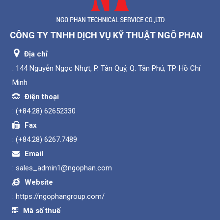
CÔNG TY TNHH DỊCH VỤ KỸ THUẬT NGÔ PHAN
Địa chỉ
: 144 Nguyễn Ngọc Nhựt, P. Tân Quý, Q. Tân Phú, TP. Hồ Chí
Minh
Điện thoại
:
(+84.28) 62652330
Fax
:
(+84.28) 6267.7489
Email
:
sales_admin1@ngophan.com
Website
:
https://ngophangroup.com/
Mã số thuế