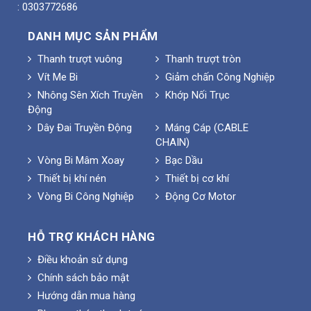
: 0303772686
DANH MỤC SẢN PHẨM
Thanh trượt vuông
Thanh trượt tròn
Vít Me Bi
Giảm chấn Công Nghiệp
Nhông Sên Xích Truyền
Khớp Nối Trục
Động
Dây Đai Truyền Động
Máng Cáp (CABLE
CHAIN)
Vòng Bi Mâm Xoay
Bạc Dầu
Thiết bị khí nén
Thiết bị cơ khí
Vòng Bi Công Nghiệp
Động Cơ Motor
HỖ TRỢ KHÁCH HÀNG
Điều khoản sử dụng
Chính sách bảo mật
Hướng dẫn mua hàng