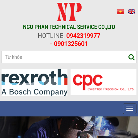
HOTLINE:
0942319977
- 0901325601