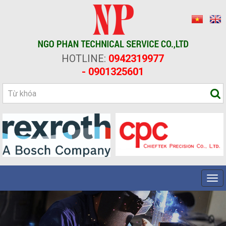
HOTLINE:
0942319977
- 0901325601