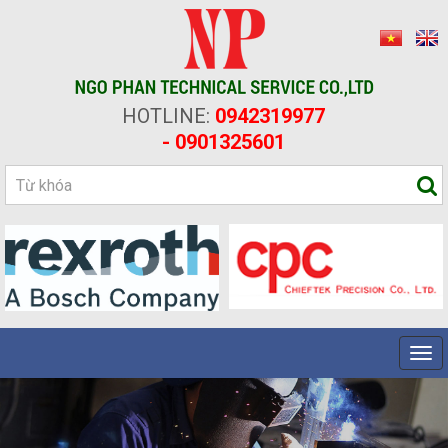
HOTLINE:
0942319977
- 0901325601