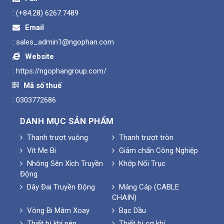
:
(+84.28) 6267.7489
Email
:
sales_admin1@ngophan.com
Website
:
https://ngophangroup.com/
Mã số thuế
: 0303772686
DANH MỤC SẢN PHẨM
Thanh trượt vuông
Thanh trượt tròn
Vít Me Bi
Giảm chấn Công Nghiệp
Nhông Sên Xích Truyền
Khớp Nối Trục
Động
Dây Đai Truyền Động
Máng Cáp (CABLE
CHAIN)
Vòng Bi Mâm Xoay
Bạc Dầu
Thiết bị khí nén
Thiết bị cơ khí