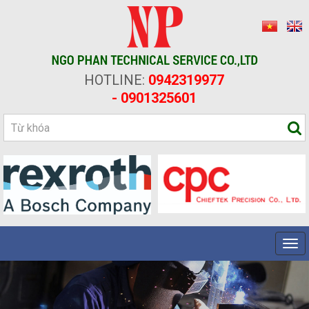
HOTLINE:
0942319977
- 0901325601