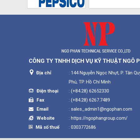
CÔNG TY TNHH DỊCH VỤ KỸ THUẬT NGÔ 
Địa chỉ
: 144 Nguyễn Ngọc Nhựt, P. Tân Quý
Phú, TP. Hồ Chí Minh
Điện thoại
:
(+84.28) 62652330
Fax
:
(+84.28) 6267.7489
Email
:
sales_admin1@ngophan.com
Website
:
https://ngophangroup.com/
Mã số thuế
: 0303772686