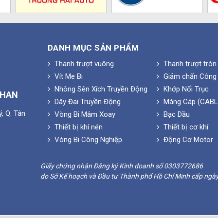
DANH MỤC SẢN PHẨM
Thanh trượt vuông
Thanh trượt tròn
Vít Me Bi
Giảm chấn Công 
Nhông Sên Xích Truyền Động
Khớp Nối Trục
PHAN
Dây Đai Truyền Động
Máng Cáp (CABL
, Q. Tân
Vòng Bi Mâm Xoay
Bạc Dầu
Thiết bị khí nén
Thiết bị cơ khí
Vòng Bi Công Nghiệp
Động Cơ Motor
Giấy chứng nhận Đăng ký Kinh doanh số 0303772686
do Sở Kế hoạch và Đầu tư Thành phố Hồ Chí Minh cấp ngà