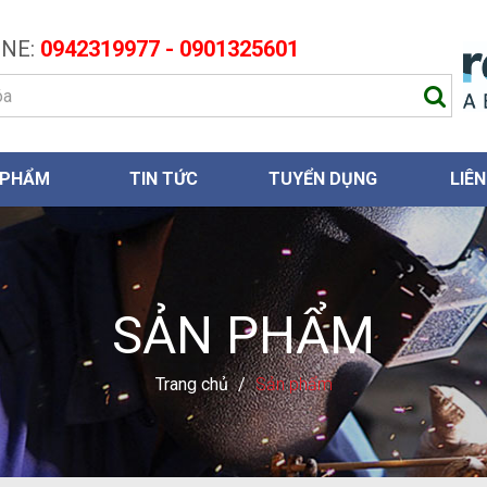
NE:
0942319977 - 0901325601
 PHẨM
TIN TỨC
TUYỂN DỤNG
LIÊN
SẢN PHẨM
Trang chủ
/
Sản phẩm