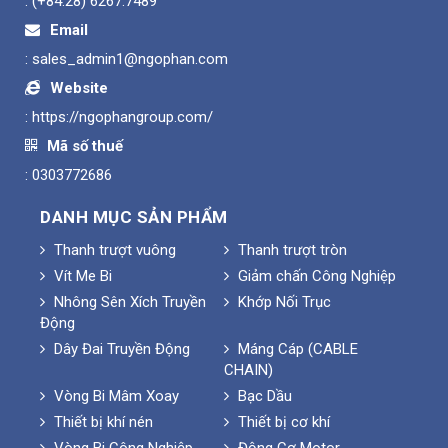
:
(+84.28) 6267.7489
Email
:
sales_admin1@ngophan.com
Website
:
https://ngophangroup.com/
Mã số thuế
: 0303772686
DANH MỤC SẢN PHẨM
Thanh trượt vuông
Thanh trượt tròn
Vít Me Bi
Giảm chấn Công Nghiệp
Nhông Sên Xích Truyền
Khớp Nối Trục
Động
Dây Đai Truyền Động
Máng Cáp (CABLE
CHAIN)
Vòng Bi Mâm Xoay
Bạc Dầu
Thiết bị khí nén
Thiết bị cơ khí