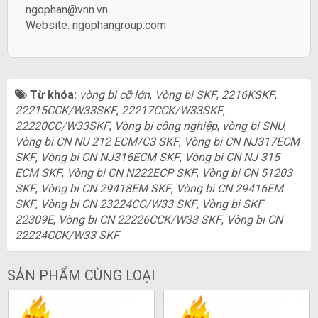
ngophan@vnn.vn
Website:
ngophangroup.com
Từ khóa:
vòng bi cỡ lớn
,
Vòng bi SKF
,
2216KSKF
,
22215CCK/W33SKF
,
22217CCK/W33SKF
,
22220CC/W33SKF
,
Vòng bi công nghiệp
,
vòng bi SNU
,
Vòng bi CN NU 212 ECM/C3 SKF
,
Vòng bi CN NJ317ECM
SKF
,
Vòng bi CN NJ316ECM SKF
,
Vòng bi CN NJ 315
ECM SKF
,
Vòng bi CN N222ECP SKF
,
Vòng bi CN 51203
SKF
,
Vòng bi CN 29418EM SKF
,
Vòng bi CN 29416EM
SKF
,
Vòng bi CN 23224CC/W33 SKF
,
Vòng bi SKF
22309E
,
Vòng bi CN 22226CCK/W33 SKF
,
Vòng bi CN
22224CCK/W33 SKF
SẢN PHẨM CÙNG LOẠI