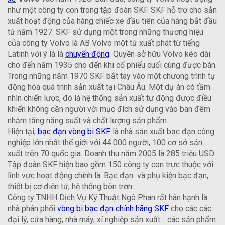
như một công ty con trong tập đoàn SKF. SKF hỗ trợ cho sản
xuất hoạt động của hàng chiếc xe đầu tiên của hãng bắt đầu
từ năm 1927. SKF sử dụng một trong những thương hiệu
của công ty Volvo là AB Volvo một từ xuất phát từ tiếng
Latinh với ý là là
chuyển động
. Quyền sở hữu Volvo kéo dài
cho đến năm 1935 cho đến khi cổ phiếu cuối cùng được bán.
Trong những năm 1970 SKF bắt tay vào một chương trình tự
động hóa quá trình sản xuất tại Châu Âu. Một dự án có tầm
nhìn chiến lược, đó là hệ thống sản xuất tự động được điều
khiển không cần người với mục đích sử dụng vào ban đêm
nhằm tăng năng suất và chất lượng sản phẩm.
Hiện tại,
bạc đạn vòng bi SKF
là nhà sản xuất bạc đạn công
nghiệp lớn nhất thế giới với 44.000 người, 100 cơ sở sản
xuất trên 70 quốc gia. Doanh thu năm 2005 là 285 triệu USD.
Tập đoàn SKF hiện bao gồm 150 công ty con trực thuộc với
lĩnh vực hoạt động chính là: Bạc đạn và phụ kiện bạc đạn,
thiết bị cơ điện tử, hệ thống bôn trơn...
Công ty TNHH Dịch Vụ Kỹ Thuật Ngô Phan rất hân hạnh là
nhà phân phối
vòng bi bạc đạn chính hãng SKF
cho các các
đại lý, cửa hàng, nhà máy, xí nghiệp sản xuất… các sản phẩm