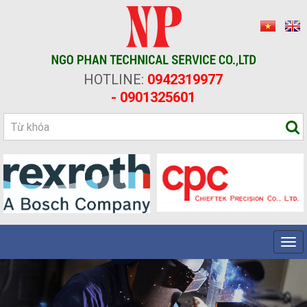
HOTLINE:
0942319977
- 0901325601