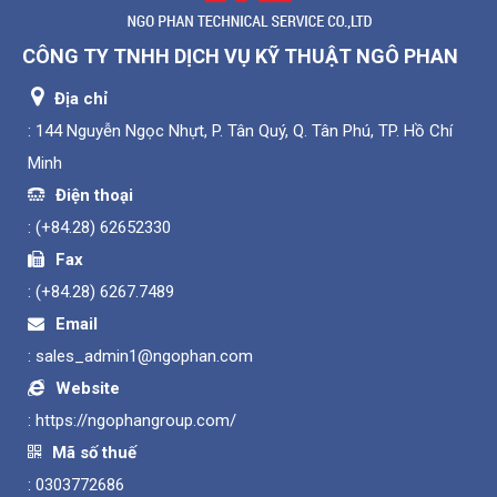
CÔNG TY TNHH DỊCH VỤ KỸ THUẬT NGÔ PHAN
Địa chỉ
: 144 Nguyễn Ngọc Nhựt, P. Tân Quý, Q. Tân Phú, TP. Hồ Chí
Minh
Điện thoại
:
(+84.28) 62652330
Fax
:
(+84.28) 6267.7489
Email
:
sales_admin1@ngophan.com
Website
:
https://ngophangroup.com/
Mã số thuế
: 0303772686