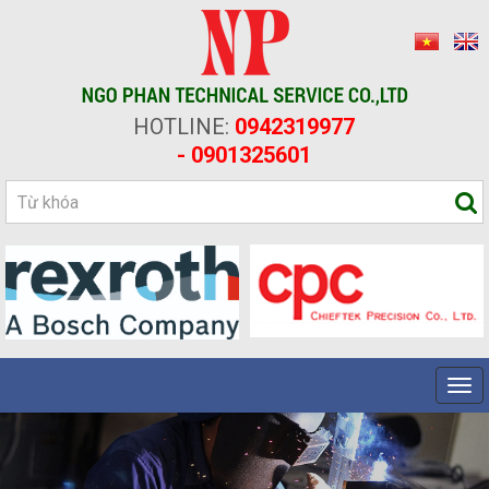
HOTLINE:
0942319977
- 0901325601