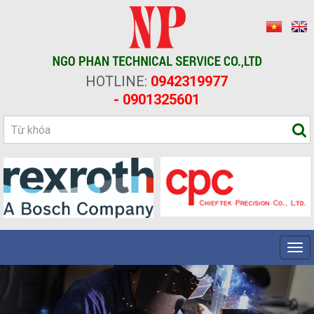
HOTLINE:
0942319977
- 0901325601