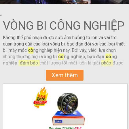
...
VÒNG BI CÔNG NGHIỆP
Không thể phủ nhận được sức ảnh hưởng to lớn và vai trò
quan trọng của các loại vòng bi, bạc đạn đối với các loại thiết
bị, máy móc
cô
ng nghiệp hiện nay. Bởi vậy, việc lựa chọn
những thương hiệu
vòng bi
cô
ng nghiệp, bạc đạn
cô
ng
nghiệp
đảm bảo
chất lượng tốt nhất luôn là giải
pháp
được
độ
ưu tiên hàng đầu nhằm gia tăng
hiệu quả
hoạt động và
Xem thêm
bền, tuổi thọ
của máy móc.
Dưới đây là tổng hợp những thương hiệu vòng bi
cô
ng nghiệp
nổi tiếng, có chất lượng hàng đầu được cả thế giới tin dùng và
ưa chuộng.
Vòng bi
cô
ng nghiệp là gì
Vòng bi hay bạc đạn
cô
ng nghiệp là sản phẩm ổ bi lăn được