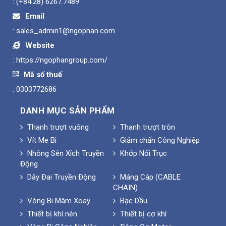
:
(+84.28) 6267.7489
Email
:
sales_admin1@ngophan.com
Website
:
https://ngophangroup.com/
Mã số thuế
: 0303772686
DANH MỤC SẢN PHẨM
Thanh trượt vuông
Thanh trượt tròn
Vít Me Bi
Giảm chấn Công Nghiệp
Nhông Sên Xích Truyền
Khớp Nối Trục
Động
Dây Đai Truyền Động
Máng Cáp (CABLE
CHAIN)
Vòng Bi Mâm Xoay
Bạc Dầu
Thiết bị khí nén
Thiết bị cơ khí