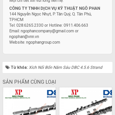
​Mọi chi tiết xin vui lòng liên hệ:
CÔNG TY TNHH DỊCH VỤ KỸ THUẬT NGÔ PHAN
144 Nguyễn Ngọc Nhựt, P. Tân Quý, Q. Tân Phú,
TPHCM
Tel: 028.6265.2330 or Hotline: 0911.406.663
Email: ngophancompany@gmail.com or
ngophan@vnn.vn
Website:
ngophangroup.com
Từ khóa:
Xích Nối Bốn Năm Sáu DBC 4.5.6 Strand
SẢN PHẨM CÙNG LOẠI