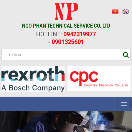
HOTLINE:
0942319977
- 0901325601