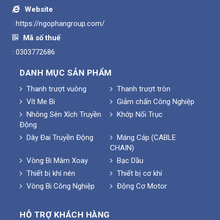
Website
:
https://ngophangroup.com/
Mã số thuế
: 0303772686
DANH MỤC SẢN PHẨM
Thanh trượt vuông
Thanh trượt tròn
Vít Me Bi
Giảm chấn Công Nghiệp
Nhông Sên Xích Truyền
Khớp Nối Trục
Động
Dây Đai Truyền Động
Máng Cáp (CABLE
CHAIN)
Vòng Bi Mâm Xoay
Bạc Dầu
Thiết bị khí nén
Thiết bị cơ khí
Vòng Bi Công Nghiệp
Động Cơ Motor
HỖ TRỢ KHÁCH HÀNG