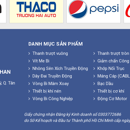
DANH MỤC SẢN PHẨM
Thanh trượt vuông
Thanh trượt tròn
Vít Me Bi
Giảm chấn Công 
Nhông Sên Xích Truyền Động
Khớp Nối Trục
PHAN
Dây Đai Truyền Động
Máng Cáp (CABL
, Q. Tân
Vòng Bi Mâm Xoay
Bạc Dầu
Thiết bị khí nén
Thiết bị cơ khí
Vòng Bi Công Nghiệp
Động Cơ Motor
Giấy chứng nhận Đăng ký Kinh doanh số 0303772686
do Sở Kế hoạch và Đầu tư Thành phố Hồ Chí Minh cấp ngà