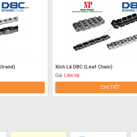
Xích Lá DBC (Leaf Chain)
X
Giá:
Liên hệ
G
CHI TIẾT