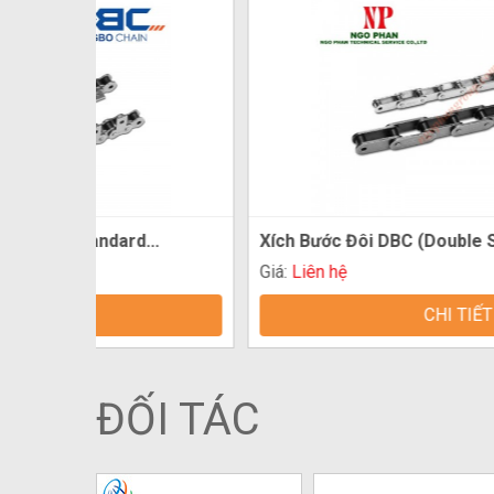
..
Xích Bước Đôi DBC (Double Strand)
Giá:
Liên hệ
CHI TIẾT
ĐỐI TÁC