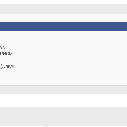
HAN
, TPHCM
@vnn.vn