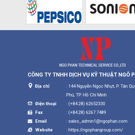
CÔNG TY TNHH DỊCH VỤ KỸ THUẬT NGÔ 
Địa chỉ
: 144 Nguyễn Ngọc Nhựt, P. Tân Quý
Phú, TP. Hồ Chí Minh
Điện thoại
:
(+84.28) 62652330
Fax
:
(+84.28) 6267.7489
Email
:
sales_admin1@ngophan.com
Website
:
https://ngophangroup.com/