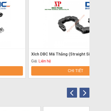
ích DBC Má Thẳng (Straight Side Plate...
Xích Nối
iá:
Liên hệ
Giá:
Liên
CHI TIẾT