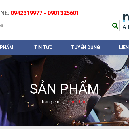
NE:
0942319977 - 0901325601
 PHẨM
TIN TỨC
TUYỂN DỤNG
LIÊN
SẢN PHẨM
Trang chủ
/
Sản phẩm