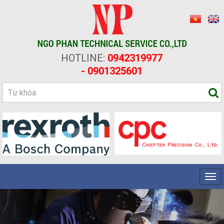
HOTLINE:
0942319977
- 0901325601