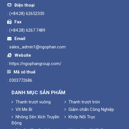
Điện thoại
:
(+84.28) 62652330
Fax
:
(+84.28) 6267.7489
Email
:
sales_admin1@ngophan.com
Website
:
https://ngophangroup.com/
Mã số thuế
: 0303772686
DANH MỤC SẢN PHẨM
Thanh trượt vuông
Thanh trượt tròn
Vít Me Bi
Giảm chấn Công Nghiệp
Nhông Sên Xích Truyền
Khớp Nối Trục
Động