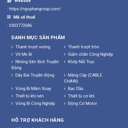
Website
:
https://ngophangroup.com/
Mã số thuế
: 0303772686
DANH MỤC SẢN PHẨM
Thanh trượt vuông
Thanh trượt tròn
Vít Me Bi
Giảm chấn Công Nghiệp
Nhông Sên Xích Truyền
Khớp Nối Trục
Động
Dây Đai Truyền Động
Máng Cáp (CABLE
CHAIN)
Vòng Bi Mâm Xoay
Bạc Dầu
Thiết bị khí nén
Thiết bị cơ khí
Vòng Bi Công Nghiệp
Động Cơ Motor
HỖ TRỢ KHÁCH HÀNG