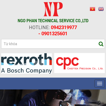
HOTLINE:
0942319977
- 0901325601