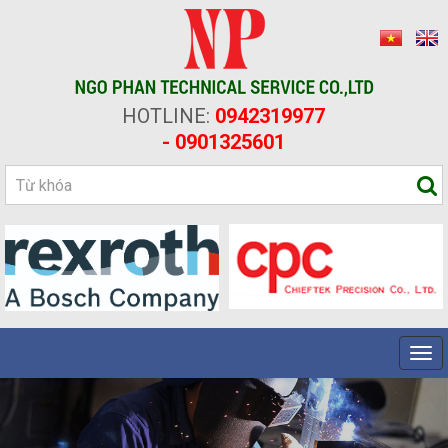
HOTLINE:
0942319977
- 0901325601