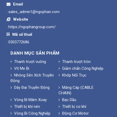
Email
:
sales_admin1@ngophan.com
Website
:
https://ngophangroup.com/
Mã số thuế
: 0303772686
DANH MỤC SẢN PHẨM
Thanh trượt vuông
Thanh trượt tròn
Vít Me Bi
Giảm chấn Công Nghiệp
Nhông Sên Xích Truyền
Khớp Nối Trục
Động
Dây Đai Truyền Động
Máng Cáp (CABLE
CHAIN)
Vòng Bi Mâm Xoay
Bạc Dầu
Thiết bị khí nén
Thiết bị cơ khí
Vòng Bi Công Nghiệp
Động Cơ Motor