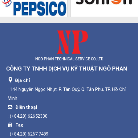
CÔNG TY TNHH DỊCH VỤ KỸ THUẬT NGÔ PHAN
Địa chỉ
: 144 Nguyễn Ngọc Nhựt, P. Tân Quý, Q. Tân Phú, TP. Hồ Chí
Minh
Điện thoại
:
(+84.28) 62652330
Fax
:
(+84.28) 6267.7489