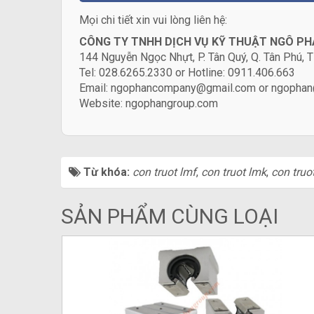
​Mọi chi tiết xin vui lòng liên hệ:
CÔNG TY TNHH DỊCH VỤ KỸ THUẬT NGÔ P
144 Nguyễn Ngọc Nhựt, P. Tân Quý, Q. Tân Phú
Tel: 028.6265.2330 or Hotline: 0911.406.663
Email: ngophancompany@gmail.com or ngophan
Website:
ngophangroup.com
Từ khóa:
con truot lmf
,
con truot lmk
,
con truo
SẢN PHẨM CÙNG LOẠI