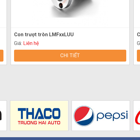
Con trượt tròn LMFxxLUU
C
Giá:
Liên hệ
G
CHI TIẾT