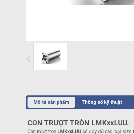
Mô tả sản phẩm
Thông số kỹ thuật
CON TRƯỢT TRÒN LMKxxLUU.
Con trượt tròn
LMKxxLUU
có đầy đủ các loại size 