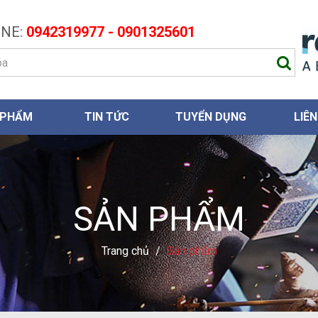
NE:
0942319977 - 0901325601
 PHẨM
TIN TỨC
TUYỂN DỤNG
LIÊN
SẢN PHẨM
Trang chủ
/
Sản phẩm