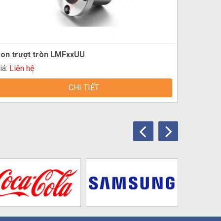
on trượt tròn LMFxxUU
iá:
Liên hệ
CHI TIẾT