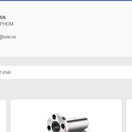
HAN
, TPHCM
@vnn.vn
t lmkl