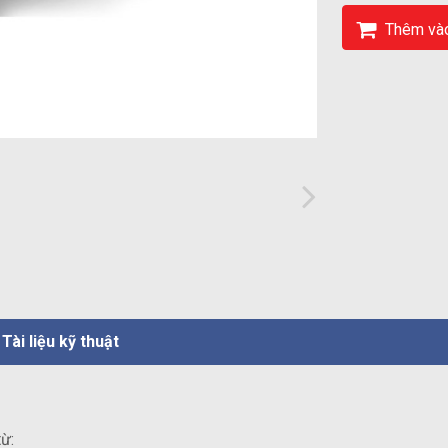
Thêm vào
Tài liệu kỹ thuật
từ: