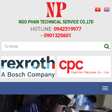
HOTLINE:
0942319977
- 0901325601