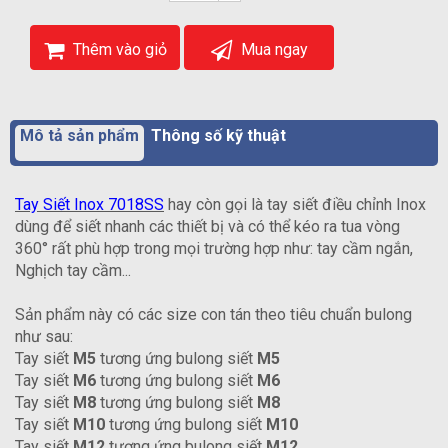
Thêm vào giỏ
Mua ngay
Mô tả sản phẩm
Thông số kỹ thuật
Tay Siết Inox 7018SS
hay còn gọi là tay siết điều chỉnh Inox
dùng để siết nhanh các thiết bị và có thể kéo ra tua vòng
360° rất phù hợp trong mọi trường hợp như: tay cầm ngắn,
Nghịch tay cầm...
Sản phẩm này có các size con tán theo tiêu chuẩn bulong
như sau:
Tay siết
M5
tương ứng bulong siết
M5
Tay siết
M6
tương ứng bulong siết
M6
Tay siết
M8
tương ứng bulong siết
M8
Tay siết
M10
tương ứng bulong siết
M10
Tay siết
M12
tương ứng bulong siết
M12