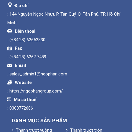
Địa chỉ
: 144 Nguyễn Ngọc Nhựt, P. Tân Quý, Q. Tân Phú, TP. Hồ Chí
Minh
Điện thoại
:
(+84.28) 62652330
Fax
:
(+84.28) 6267.7489
Email
:
sales_admin1@ngophan.com
Website
:
https://ngophangroup.com/
Mã số thuế
: 0303772686
DANH MỤC SẢN PHẨM
Thanh trượt vuông
Thanh trượt tròn