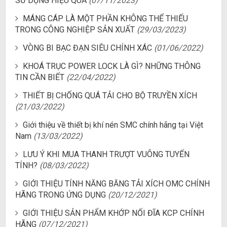
SỬ DỤNG HIỆU QUẢ
(07/11/2023)
MÁNG CÁP LÀ MỘT PHẦN KHÔNG THỂ THIẾU
TRONG CÔNG NGHIỆP SẢN XUẤT
(29/03/2023)
VÒNG BI BẠC ĐẠN SIÊU CHÍNH XÁC
(01/06/2022)
KHOÁ TRỤC POWER LOCK LÀ GÌ? NHỮNG THÔNG
TIN CẦN BIẾT
(22/04/2022)
THIẾT BỊ CHỐNG QUÁ TẢI CHO BỘ TRUYỀN XÍCH
(21/03/2022)
Giới thiệu về thiết bị khí nén SMC chính hãng tại Việt
Nam
(13/03/2022)
LƯU Ý KHI MUA THANH TRƯỢT VUÔNG TUYẾN
TÍNH?
(08/03/2022)
GIỚI THIỆU TÍNH NĂNG BĂNG TẢI XÍCH OMC CHÍNH
HÃNG TRONG ỨNG DỤNG
(20/12/2021)
GIỚI THIỆU SẢN PHẨM KHỚP NỐI ĐĨA KCP CHÍNH
HÃNG
(07/12/2021)