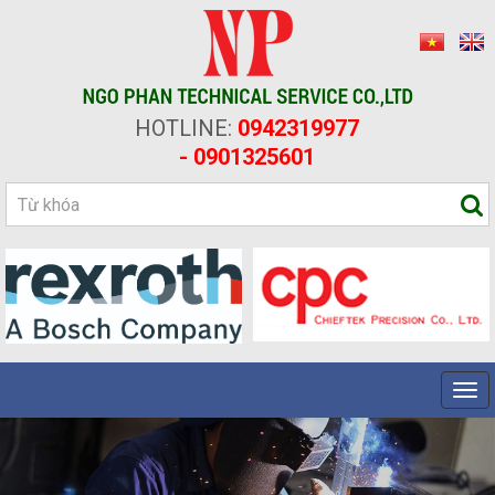
HOTLINE:
0942319977
- 0901325601