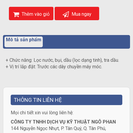
Thêm vào giỏ
Mua ngay
Mô tả sản phẩm
+ Chức năng: Lọc nước, bụi, dầu (lọc dạng tinh), tra dầu.
+ Vị trí lắp đặt: Trước các dây chuyền máy móc.
THÔNG TIN LIÊN HỆ
​Mọi chi tiết xin vui lòng liên hệ:
CÔNG TY TNHH DỊCH VỤ KỸ THUẬT NGÔ PHAN
144 Nguyễn Ngọc Nhựt, P. Tân Quý, Q. Tân Phú,