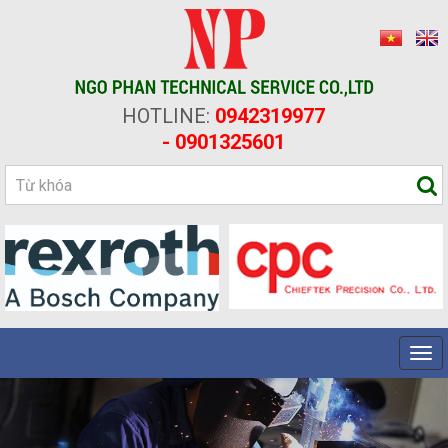
HOTLINE:
0942319977
- 0901325601