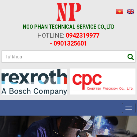
HOTLINE:
0942319977
- 0901325601