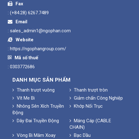
Fax
:
(+84.28) 6267.7489
Email
:
sales_admin1@ngophan.com
Website
:
https://ngophangroup.com/
Mã số thuế
: 0303772686
DANH MỤC SẢN PHẨM
Thanh trượt vuông
Thanh trượt tròn
Vít Me Bi
Giảm chấn Công Nghiệp
Nhông Sên Xích Truyền
Khớp Nối Trục
Động
Dây Đai Truyền Động
Máng Cáp (CABLE
CHAIN)
Vòng Bi Mâm Xoay
Bạc Dầu