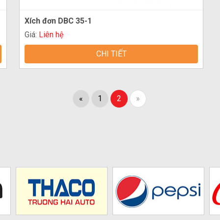
Xích đơn DBC 35-1
Giá:
Liên hệ
CHI TIẾT
«
1
2
»