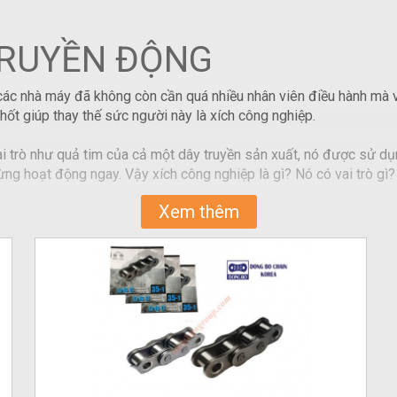
TRUYỀN ĐỘNG
, các nhà máy đã không còn cần quá nhiều nhân viên điều hành mà
hốt giúp thay thế sức người này là xích công nghiệp.
i trò như quả tim của cả một dây truyền sản xuất, nó được sử dụ
ng hoạt động ngay. Vậy xích công nghiệp là gì? Nó có vai trò gì? 
Xem thêm
iệp dùng trong sản xuất. Hệ thống xích công nghiệp gồm hai bộ phâ
 trò như dây xích của
xe đạp và xe máy
. Ở xe đạp, dây xích đóng 
 đẩy cho bánh xe quay. Xích tải công nghiệp cũng tương tự như vậy
hẹ nhàng mà không tốn nhiều về nhân công và chi phí. Băng tải x
ối của xích tải. Đây là chi tiết không thể thiếu để cấu tạo nên băn