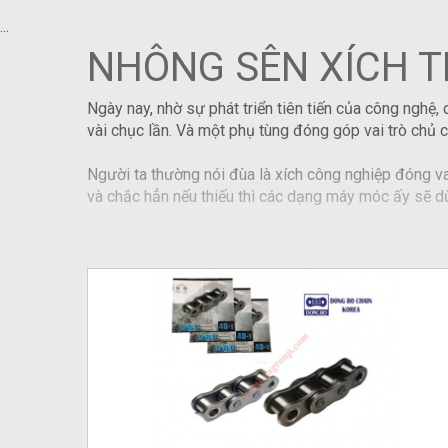
...
NHÔNG SÊN XÍCH 
Ngày nay, nhờ sự phát triển tiên tiến của công nghệ
vài chục lần. Và một phụ tùng đóng góp vai trò chủ c
Người ta thường nói đùa là xích công nghiệp đóng va
và chắc hẳn nếu thiếu thì các dạng máy móc ấy sẽ dừ
dưới đây, Ngô Phan sẽ cung cấp cho bạn.
Xích công nghiệp là gì?
Trước hết bạn cần biết hệ thống nhông xích công ngh
xích dẫn truyền lực.
Hệ thống xích tải công nghiệp nói đơn giản nó có vai
đó, truyền lực từ đĩa bàn đạp qua líp xe phía sau và
điểm B (thông qua hệ thống băng chuyền) một cách n
yếu tố kết nối các bộ phận với nhau thông qua sự kết n