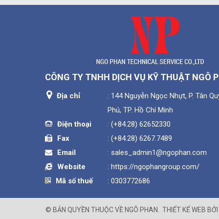
CÔNG TY TNHH DỊCH VỤ KỸ THUẬT NGÔ 
Địa chỉ
: 144 Nguyễn Ngọc Nhựt, P. Tân Quý
Cấu tạo và phân loại xích công nghiệ
Phú, TP. Hồ Chí Minh
Điện thoại
:
(+84.28) 62652330
Cấu tạo
Fax
:
(+84.28) 6267.7489
– Động cơ giảm tốc.
Email
:
sales_admin1@ngophan.com
Website
:
https://ngophangroup.com/
– Khung băng tải: thường được chế tạo bằng Inox, bằ
xích),… Trong đó, quan trọng nhất là dây xích và đĩa
Mã số thuế
: 0303772686
– Tủ điện: biến tần điều khiển, Rowle, khởi động từ,
© BẢN QUYỀN THUỘC VỀ
NGÔ PHAN
.
THIẾT KẾ WEB BỞ