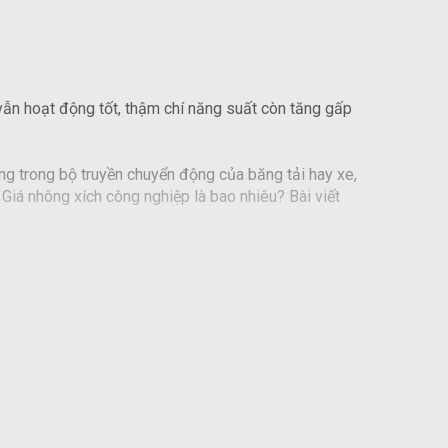
 vẫn hoạt động tốt, thậm chí năng suất còn tăng gấp
ng trong bộ truyền chuyển động của băng tải hay xe,
Giá nhông xích công nghiệp là bao nhiêu? Bài viết
n cơ bản liên kết lại với nhau: dây xích và nhông
vai trò liên kết đồng bộ từ líp xe và đĩa bàn đạp. Từ
, là thiết bị giúp đưa hàng hóa từ địa điểm A đến địa
ích inox công nghiệp cũng được hoạt động dựa trên
g tải.