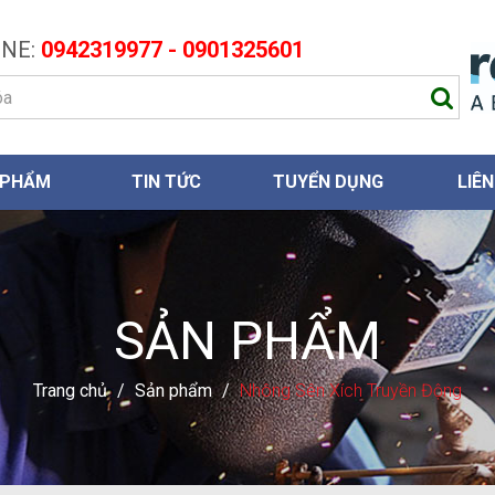
NE:
0942319977 - 0901325601
 PHẨM
TIN TỨC
TUYỂN DỤNG
LIÊN
SẢN PHẨM
Trang chủ
/
Sản phẩm
/
Nhông Sên Xích Truyền Động