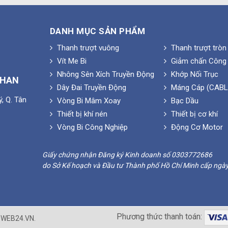
DANH MỤC SẢN PHẨM
Thanh trượt vuông
Thanh trượt tròn
Vít Me Bi
Giảm chấn Công 
Nhông Sên Xích Truyền Động
Khớp Nối Trục
PHAN
Dây Đai Truyền Động
Máng Cáp (CABL
, Q. Tân
Vòng Bi Mâm Xoay
Bạc Dầu
p:
Thiết bị khí nén
Thiết bị cơ khí
Vòng Bi Công Nghiệp
Động Cơ Motor
Giấy chứng nhận Đăng ký Kinh doanh số 0303772686
do Sở Kế hoạch và Đầu tư Thành phố Hồ Chí Minh cấp ngà
ng thép, nhôm định hình. Gồm các bộ phận nhỏ như: chốt, khớp bíc
 xích. Đĩa xích đảm bảo độ căng cho dây xích, có bánh răng khớp vớ
 công tắc…
Phương thức thanh toán:
I
WEB24.VN
.