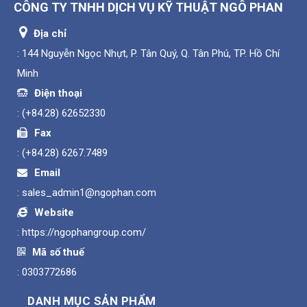
CÔNG TY TNHH DỊCH VỤ KỸ THUẬT NGÔ PHAN
Địa chỉ
: 144 Nguyễn Ngọc Nhựt, P. Tân Quý, Q. Tân Phú, TP. Hồ Chí
Minh
Điện thoại
:
(+84.28) 62652330
Fax
:
(+84.28) 6267.7489
Email
:
sales_admin1@ngophan.com
Website
:
https://ngophangroup.com/
Mã số thuế
: 0303772686
DANH MỤC SẢN PHẨM