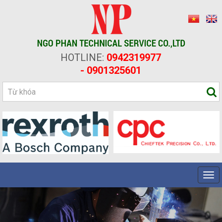
HOTLINE:
0942319977
- 0901325601