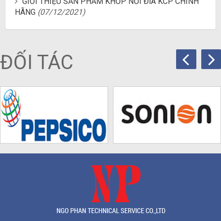
GIỚI THIỆU SẢN PHẨM KHỚP NỐI ĐĨA KCP CHÍNH
HÃNG
(07/12/2021)
ĐỐI TÁC