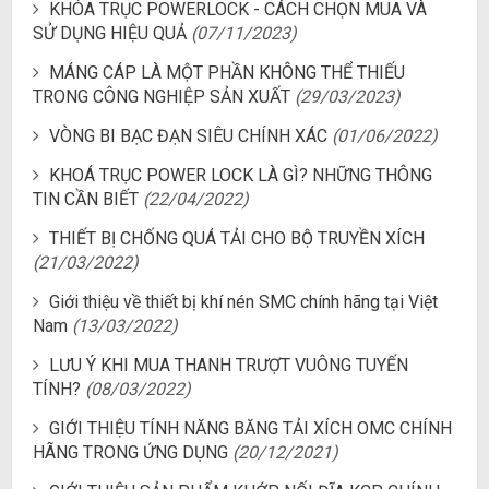
KHÓA TRỤC POWERLOCK - CÁCH CHỌN MUA VÀ
SỬ DỤNG HIỆU QUẢ
(07/11/2023)
MÁNG CÁP LÀ MỘT PHẦN KHÔNG THỂ THIẾU
TRONG CÔNG NGHIỆP SẢN XUẤT
(29/03/2023)
VÒNG BI BẠC ĐẠN SIÊU CHÍNH XÁC
(01/06/2022)
KHOÁ TRỤC POWER LOCK LÀ GÌ? NHỮNG THÔNG
TIN CẦN BIẾT
(22/04/2022)
THIẾT BỊ CHỐNG QUÁ TẢI CHO BỘ TRUYỀN XÍCH
(21/03/2022)
Giới thiệu về thiết bị khí nén SMC chính hãng tại Việt
Nam
(13/03/2022)
LƯU Ý KHI MUA THANH TRƯỢT VUÔNG TUYẾN
TÍNH?
(08/03/2022)
GIỚI THIỆU TÍNH NĂNG BĂNG TẢI XÍCH OMC CHÍNH
HÃNG TRONG ỨNG DỤNG
(20/12/2021)