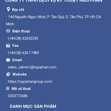
CÔNG TY TNHH DỊCH VỤ KỸ THUẬT NGÔ PHAN
Địa chỉ
: 144 Nguyễn Ngọc Nhựt, P. Tân Quý, Q. Tân Phú, TP. Hồ Chí
Minh
Điện thoại
:
(+84.28) 62652330
Fax
:
(+84.28) 6267.7489
Email
:
sales_admin1@ngophan.com
Website
:
https://ngophangroup.com/
Mã số thuế
: 0303772686
DANH MỤC SẢN PHẨM