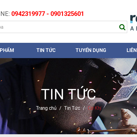
NE:
0942319977 - 0901325601
 PHẨM
TIN TỨC
TUYỂN DỤNG
LIÊN
TIN TỨC
Trang chủ
/
Tin Tức
/
Cơ Khí