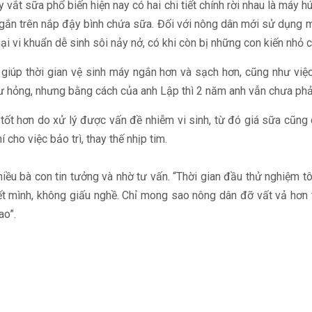
vắt sữa phổ biến hiện nay có hai chi tiết chính rời nhau là máy h
ắn trên nắp đậy bình chứa sữa. Đối với nông dân mới sử dụng máy
loại vi khuẩn dễ sinh sôi nảy nở, có khi còn bị những con kiến nhỏ 
giúp thời gian vệ sinh máy ngắn hơn và sạch hơn, cũng như việc 
ư hỏng, nhưng bằng cách của anh Lập thì 2 năm anh vẫn chưa phải
 tốt hơn do xử lý được vấn đề nhiễm vi sinh, từ đó giá sữa cũng
 cho việc bảo trì, thay thế nhịp tim.
u bà con tin tưởng và nhờ tư vấn. “Thời gian đầu thử nghiệm tôi
hết mình, không giấu nghề. Chỉ mong sao nông dân đỡ vất vả hơ
ao”.