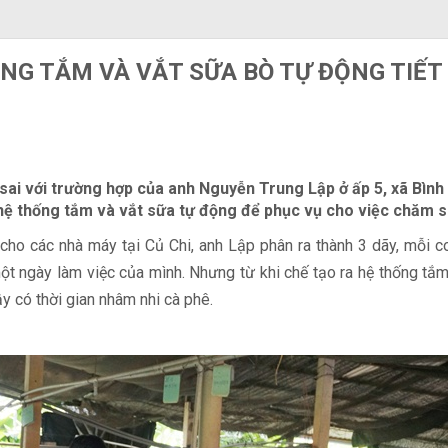
NG TẮM VÀ VẮT SỮA BÒ TỰ ĐỘNG TIẾT
 sai với trường hợp của anh Nguyễn Trung Lập ở ấp 5, xã Bìn
hệ thống tắm và vắt sữa tự động để phục vụ cho việc chăm 
cho các nhà máy tại Củ Chi, anh Lập phân ra thành 3 dãy, mỗi c
ột ngày làm việc của mình. Nhưng từ khi chế tạo ra hệ thống t
y có thời gian nhâm nhi cà phê.