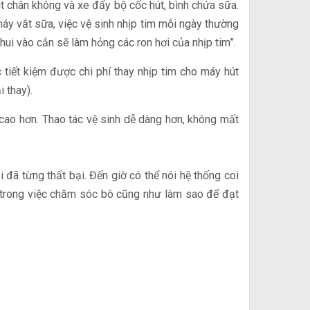
út chân không và xe đẩy bộ cốc hút, bình chứa sữa.
 vắt sữa, việc vệ sinh nhịp tim mỗi ngày thường
chui vào cắn sẽ làm hỏng các ron hơi của nhịp tim”.
tiết kiệm được chi phí thay nhịp tim cho máy hút
 thay).
 cao hơn. Thao tác vệ sinh dễ dàng hơn, không mất
 đã từng thất bại. Đến giờ có thể nói hệ thống coi
n trong việc chăm sóc bò cũng như làm sao để đạt