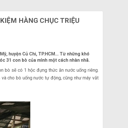
 KIỆM HÀNG CHỤC TRIỆU
h Mỹ, huyện Củ Chi, TP.HCM... Từ những khó
sóc 31 con bò của mình một cách nhàn nhã.
on bò sẽ có 1 hộc đựng thức ăn nước uống riêng.
ắm và cho bò uống nước tự động, cũng như máy vắt