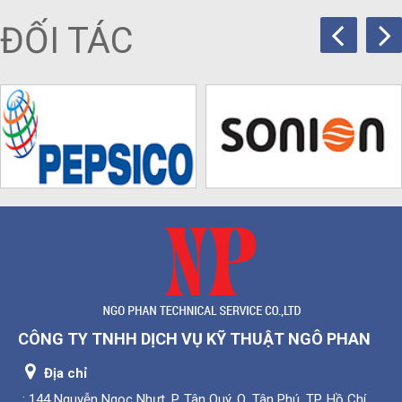
ĐỐI TÁC
CÔNG TY TNHH DỊCH VỤ KỸ THUẬT NGÔ PHAN
Địa chỉ
: 144 Nguyễn Ngọc Nhựt, P. Tân Quý, Q. Tân Phú, TP. Hồ Chí