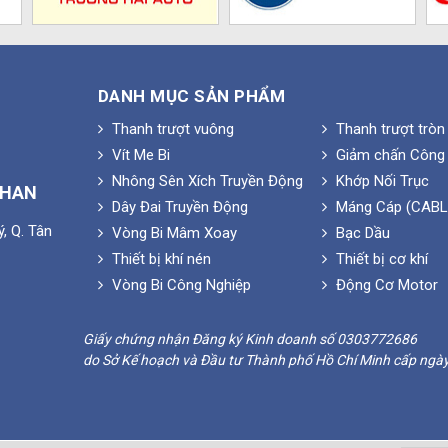
DANH MỤC SẢN PHẨM
Thanh trượt vuông
Thanh trượt tròn
Vít Me Bi
Giảm chấn Công 
Nhông Sên Xích Truyền Động
Khớp Nối Trục
PHAN
Dây Đai Truyền Động
Máng Cáp (CABL
, Q. Tân
Vòng Bi Mâm Xoay
Bạc Dầu
Thiết bị khí nén
Thiết bị cơ khí
Vòng Bi Công Nghiệp
Động Cơ Motor
Giấy chứng nhận Đăng ký Kinh doanh số 0303772686
do Sở Kế hoạch và Đầu tư Thành phố Hồ Chí Minh cấp ngà