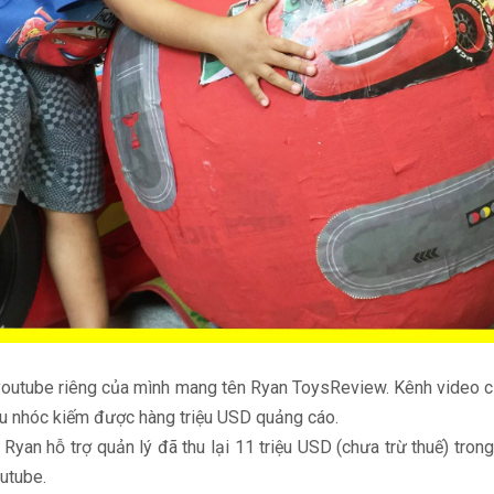
youtube riêng của mình mang tên Ryan ToysReview. Kênh video củ
ậu nhóc kiếm được hàng triệu USD quảng cáo.
an hỗ trợ quản lý đã thu lại 11 triệu USD (chưa trừ thuế) tron
utube.