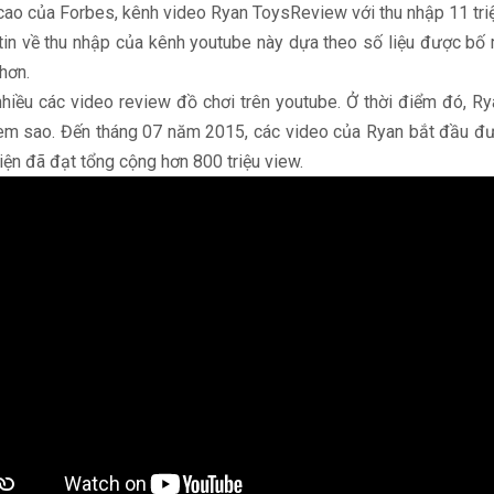
 cao của Forbes, kênh video Ryan ToysReview với thu nhập 11 tr
in về thu nhập của kênh youtube này dựa theo số liệu được bố 
hơn.
 nhiều các video review đồ chơi trên youtube. Ở thời điểm đó, 
em sao. Đến tháng 07 năm 2015, các video của Ryan bắt đầu đư
iện đã đạt tổng cộng hơn 800 triệu view.