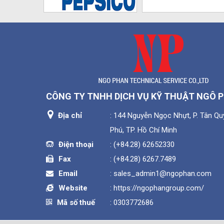
CÔNG TY TNHH DỊCH VỤ KỸ THUẬT NGÔ 
Địa chỉ
: 144 Nguyễn Ngọc Nhựt, P. Tân Quý
Phú, TP. Hồ Chí Minh
Điện thoại
:
(+84.28) 62652330
Fax
:
(+84.28) 6267.7489
Email
:
sales_admin1@ngophan.com
Website
:
https://ngophangroup.com/
Mã số thuế
: 0303772686