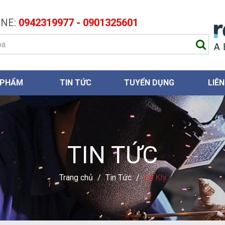
NE:
0942319977 - 0901325601
 PHẨM
TIN TỨC
TUYỂN DỤNG
LIÊN
TIN TỨC
Trang chủ
/
Tin Tức
/
Cơ Khí