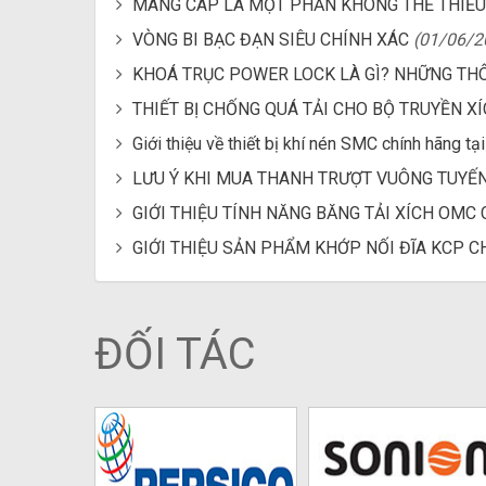
MÁNG CÁP LÀ MỘT PHẦN KHÔNG THỂ THIẾU
VÒNG BI BẠC ĐẠN SIÊU CHÍNH XÁC
(01/06/2
KHOÁ TRỤC POWER LOCK LÀ GÌ? NHỮNG THÔ
THIẾT BỊ CHỐNG QUÁ TẢI CHO BỘ TRUYỀN X
Giới thiệu về thiết bị khí nén SMC chính hãng tạ
LƯU Ý KHI MUA THANH TRƯỢT VUÔNG TUYẾN
GIỚI THIỆU TÍNH NĂNG BĂNG TẢI XÍCH OM
GIỚI THIỆU SẢN PHẨM KHỚP NỐI ĐĨA KCP 
ĐỐI TÁC