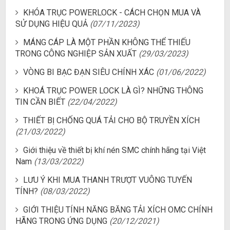
KHÓA TRỤC POWERLOCK - CÁCH CHỌN MUA VÀ
SỬ DỤNG HIỆU QUẢ
(07/11/2023)
MÁNG CÁP LÀ MỘT PHẦN KHÔNG THỂ THIẾU
TRONG CÔNG NGHIỆP SẢN XUẤT
(29/03/2023)
VÒNG BI BẠC ĐẠN SIÊU CHÍNH XÁC
(01/06/2022)
KHOÁ TRỤC POWER LOCK LÀ GÌ? NHỮNG THÔNG
TIN CẦN BIẾT
(22/04/2022)
THIẾT BỊ CHỐNG QUÁ TẢI CHO BỘ TRUYỀN XÍCH
(21/03/2022)
Giới thiệu về thiết bị khí nén SMC chính hãng tại Việt
Nam
(13/03/2022)
LƯU Ý KHI MUA THANH TRƯỢT VUÔNG TUYẾN
TÍNH?
(08/03/2022)
GIỚI THIỆU TÍNH NĂNG BĂNG TẢI XÍCH OMC CHÍNH
HÃNG TRONG ỨNG DỤNG
(20/12/2021)