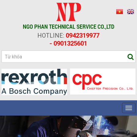
HOTLINE:
0942319977
- 0901325601