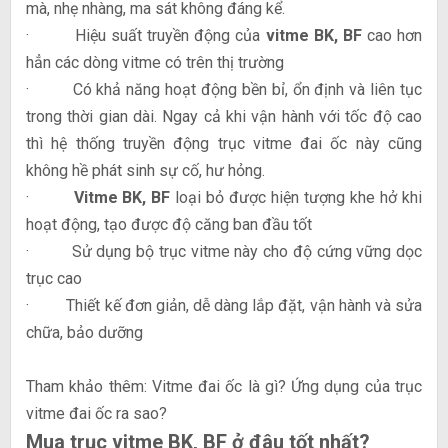
mà, nhẹ nhàng, ma sát không đáng kể.
· Hiệu suất truyền động của
vitme BK, BF
cao hơn
hẳn các dòng vitme có trên thị trường
· Có khả năng hoạt động bền bỉ, ổn định và liên tục
trong thời gian dài. Ngay cả khi vận hành với tốc độ cao
thì hệ thống truyền động trục vitme đai ốc này cũng
không hề phát sinh sự cố, hư hỏng.
·
Vitme BK, BF
loại bỏ được hiện tượng khe hở khi
hoạt động, tạo được độ căng ban đầu tốt
· Sử dụng bộ trục vitme này cho độ cứng vững dọc
trục cao
· Thiết kế đơn giản, dễ dàng lắp đặt, vận hành và sửa
chữa, bảo dưỡng
Tham khảo thêm:
Vitme đai ốc là gì? Ứng dụng của trục
vitme đai ốc ra sao?
Mua trục vitme BK, BF ở đâu tốt nhất?