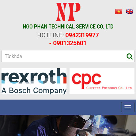
HOTLINE:
0942319977
- 0901325601