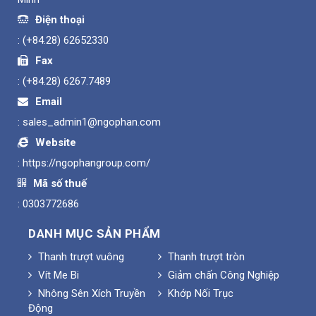
Điện thoại
:
(+84.28) 62652330
Fax
:
(+84.28) 6267.7489
Email
:
sales_admin1@ngophan.com
Website
:
https://ngophangroup.com/
Mã số thuế
: 0303772686
DANH MỤC SẢN PHẨM
Thanh trượt vuông
Thanh trượt tròn
Vít Me Bi
Giảm chấn Công Nghiệp
Nhông Sên Xích Truyền
Khớp Nối Trục
Động