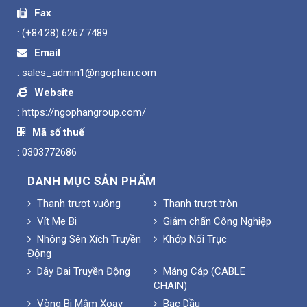
Fax
:
(+84.28) 6267.7489
Email
:
sales_admin1@ngophan.com
Website
:
https://ngophangroup.com/
Mã số thuế
: 0303772686
DANH MỤC SẢN PHẨM
Thanh trượt vuông
Thanh trượt tròn
Vít Me Bi
Giảm chấn Công Nghiệp
Nhông Sên Xích Truyền
Khớp Nối Trục
Động
Dây Đai Truyền Động
Máng Cáp (CABLE
CHAIN)
Vòng Bi Mâm Xoay
Bạc Dầu