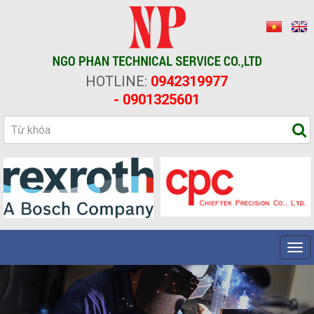
HOTLINE:
0942319977
- 0901325601