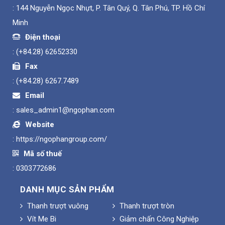
: 144 Nguyễn Ngọc Nhựt, P. Tân Quý, Q. Tân Phú, TP. Hồ Chí
Minh
Điện thoại
:
(+84.28) 62652330
Fax
:
(+84.28) 6267.7489
Email
:
sales_admin1@ngophan.com
Website
:
https://ngophangroup.com/
Mã số thuế
: 0303772686
DANH MỤC SẢN PHẨM
Thanh trượt vuông
Thanh trượt tròn
Vít Me Bi
Giảm chấn Công Nghiệp