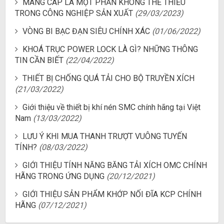
MÁNG CÁP LÀ MỘT PHẦN KHÔNG THỂ THIẾU
TRONG CÔNG NGHIỆP SẢN XUẤT
(29/03/2023)
VÒNG BI BẠC ĐẠN SIÊU CHÍNH XÁC
(01/06/2022)
KHOÁ TRỤC POWER LOCK LÀ GÌ? NHỮNG THÔNG
TIN CẦN BIẾT
(22/04/2022)
THIẾT BỊ CHỐNG QUÁ TẢI CHO BỘ TRUYỀN XÍCH
(21/03/2022)
Giới thiệu về thiết bị khí nén SMC chính hãng tại Việt
Nam
(13/03/2022)
LƯU Ý KHI MUA THANH TRƯỢT VUÔNG TUYẾN
TÍNH?
(08/03/2022)
GIỚI THIỆU TÍNH NĂNG BĂNG TẢI XÍCH OMC CHÍNH
HÃNG TRONG ỨNG DỤNG
(20/12/2021)
GIỚI THIỆU SẢN PHẨM KHỚP NỐI ĐĨA KCP CHÍNH
HÃNG
(07/12/2021)