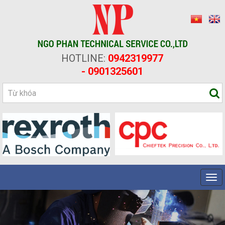
HOTLINE:
0942319977
- 0901325601