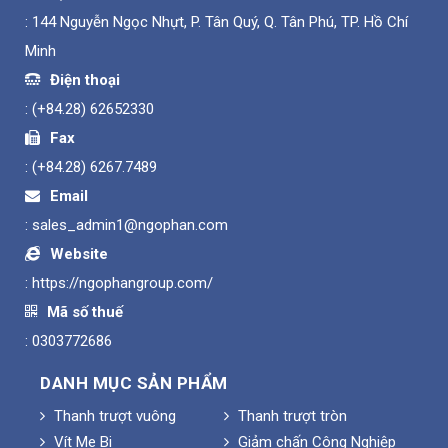
: 144 Nguyễn Ngọc Nhựt, P. Tân Quý, Q. Tân Phú, TP. Hồ Chí
Minh
Điện thoại
:
(+84.28) 62652330
Fax
:
(+84.28) 6267.7489
Email
:
sales_admin1@ngophan.com
Website
:
https://ngophangroup.com/
Mã số thuế
: 0303772686
DANH MỤC SẢN PHẨM
Thanh trượt vuông
Thanh trượt tròn
Vít Me Bi
Giảm chấn Công Nghiệp