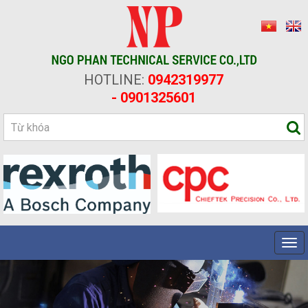
HOTLINE:
0942319977
- 0901325601