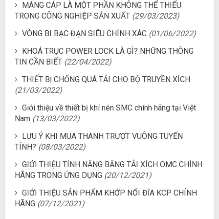
MÁNG CÁP LÀ MỘT PHẦN KHÔNG THỂ THIẾU
TRONG CÔNG NGHIỆP SẢN XUẤT
(29/03/2023)
VÒNG BI BẠC ĐẠN SIÊU CHÍNH XÁC
(01/06/2022)
KHOÁ TRỤC POWER LOCK LÀ GÌ? NHỮNG THÔNG
TIN CẦN BIẾT
(22/04/2022)
THIẾT BỊ CHỐNG QUÁ TẢI CHO BỘ TRUYỀN XÍCH
(21/03/2022)
Giới thiệu về thiết bị khí nén SMC chính hãng tại Việt
Nam
(13/03/2022)
LƯU Ý KHI MUA THANH TRƯỢT VUÔNG TUYẾN
TÍNH?
(08/03/2022)
GIỚI THIỆU TÍNH NĂNG BĂNG TẢI XÍCH OMC CHÍNH
HÃNG TRONG ỨNG DỤNG
(20/12/2021)
GIỚI THIỆU SẢN PHẨM KHỚP NỐI ĐĨA KCP CHÍNH
HÃNG
(07/12/2021)