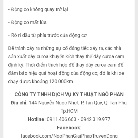
- Động cơ không quay trở lại
- Động cơ mất lửa
- Rò rỉ dầu từ phía trước của động cơ
Để tránh xảy ra những sự cố đáng tiếc xảy ra, các nhà
sản xuất dây curoa khuyến kích thay thế dây curoa cam
định kỳ. Thời điểm thích hợp để thay dây curoa cam để
đảm bảo hiệu quả hoạt động của động cơ, đó là khi xe
chạy được khoảng 120.000km.
CÔNG TY TNHH DỊCH VỤ KỸ THUẬT NGÔ PHAN
Địa chỉ:
144 Nguyễn Ngọc Nhựt, P. Tân Quý, Q. Tân Phú,
Tp.HCM
Hotline:
0911.406.663 - 0942.319.977
Facebook:
facebook.com/NgoPhanGiaiPhapTruyenDong