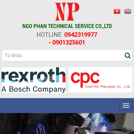
HOTLINE:
0942319977
- 0901325601