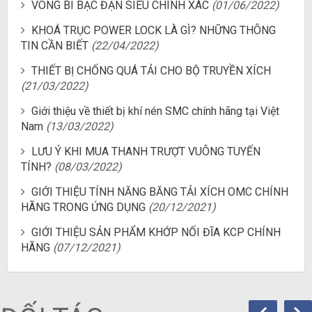
VÒNG BI BẠC ĐẠN SIÊU CHÍNH XÁC
(01/06/2022)
KHOÁ TRỤC POWER LOCK LÀ GÌ? NHỮNG THÔNG
TIN CẦN BIẾT
(22/04/2022)
THIẾT BỊ CHỐNG QUÁ TẢI CHO BỘ TRUYỀN XÍCH
(21/03/2022)
Giới thiệu về thiết bị khí nén SMC chính hãng tại Việt
Nam
(13/03/2022)
LƯU Ý KHI MUA THANH TRƯỢT VUÔNG TUYẾN
TÍNH?
(08/03/2022)
GIỚI THIỆU TÍNH NĂNG BĂNG TẢI XÍCH OMC CHÍNH
HÃNG TRONG ỨNG DỤNG
(20/12/2021)
GIỚI THIỆU SẢN PHẨM KHỚP NỐI ĐĨA KCP CHÍNH
HÃNG
(07/12/2021)