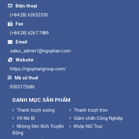
Điện thoại
:
(+84.28) 62652330
Fax
:
(+84.28) 6267.7489
Email
:
sales_admin1@ngophan.com
Website
:
https://ngophangroup.com/
Mã số thuế
: 0303772686
DANH MỤC SẢN PHẨM
Thanh trượt vuông
Thanh trượt tròn
Vít Me Bi
Giảm chấn Công Nghiệp
Nhông Sên Xích Truyền
Khớp Nối Trục
Động