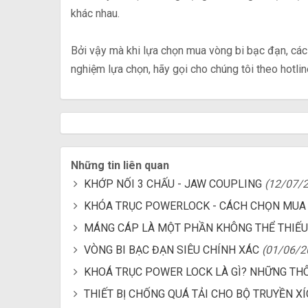
khác nhau.
Bởi vậy mà khi lựa chọn mua vòng bi bạc đạn, các
nghiệm lựa chọn, hãy gọi cho chúng tôi theo hotl
Những tin liên quan
KHỚP NỐI 3 CHẤU - JAW COUPLING
(12/07/
KHÓA TRỤC POWERLOCK - CÁCH CHỌN MUA 
MÁNG CÁP LÀ MỘT PHẦN KHÔNG THỂ THIẾU
VÒNG BI BẠC ĐẠN SIÊU CHÍNH XÁC
(01/06/2
KHOÁ TRỤC POWER LOCK LÀ GÌ? NHỮNG THÔ
THIẾT BỊ CHỐNG QUÁ TẢI CHO BỘ TRUYỀN X