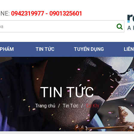
NE:
0942319977 - 0901325601
 PHẨM
TIN TỨC
TUYỂN DỤNG
LIÊN
TIN TỨC
Trang chủ
/
Tin Tức
/
Cơ Khí