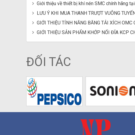
Giới thiệu về thiết bị khí nén SMC chính hãng tạ
LƯU Ý KHI MUA THANH TRƯỢT VUÔNG TUYẾN
GIỚI THIỆU TÍNH NĂNG BĂNG TẢI XÍCH OM
GIỚI THIỆU SẢN PHẨM KHỚP NỐI ĐĨA KCP 
ĐỐI TÁC