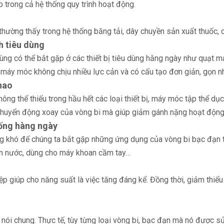
ếp trong cả hệ thống quy trình hoạt động.
thường thấy trong hệ thống băng tải, dây chuyền sản xuất thuốc, c
h tiêu dùng
ng có thể bắt gặp ở các thiết bị tiêu dùng hằng ngày như quạt m
máy móc không chịu nhiều lực cản và có cấu tạo đơn giản, gọn n
hao
ông thể thiếu trong hầu hết các loại thiết bị, máy móc tập thể dụ
huyển động xoay của vòng bi mà giúp giảm gánh nặng hoạt động c
sống hàng ngày
ng khó để chúng ta bắt gặp những ứng dụng của vòng bi bạc đạn tr
m nước, dùng cho máy khoan cầm tay…
p giúp cho năng suất là việc tăng đáng kể. Đồng thời, giảm thiểu
nói chung. Thực tế, tùy từng loại vòng bi, bạc đạn mà nó được sử