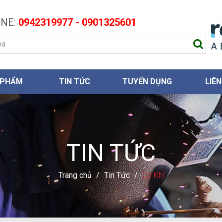
NE:
0942319977 - 0901325601
 PHẨM
TIN TỨC
TUYỂN DỤNG
LIÊN
TIN TỨC
Trang chủ
/
Tin Tức
/
Cơ Khí