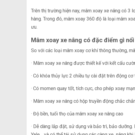
Trên thị trường hiện nay, mâm xoay xe nâng có 3
hàng. Trong đó, mâm xoay 360 độ là loại mâm xoa
ưu.
Mâm xoay xe nâng có đặc điểm gì nổi
So với các loại mâm xoay cơ khí thông thường, m
· Mâm xoay xe nâng được thiết kế với kết cấu cườn
· Có khóa thủy lực 2 chiều tự cài đặt trên động cơ 
· Có momen quay tốt, tích cực, cho phép xoay mạ
· Mâm xoay xe nâng có hộp truyền động chắc chắn, 
· Độ bền, tuổi thọ của mâm xoay xe nâng cao
· Dễ dàng lắp đặt, sử dụng và bảo trì, bảo dưỡng.
Yale… và có thể tái sử dụng các càng xe nâng khi 