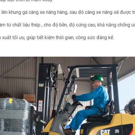
lên khung gá càng xe nâng hàng, sau đó càng xe nâng sẽ được t
m từ chất liệu thép , cho độ bền, độ cứng cao, khả năng chống uố
uất tối ưu, giúp tiết kiệm thời gian, công sức đáng kể.