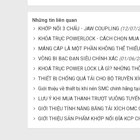
Những tin liên quan
KHỚP NỐI 3 CHẤU - JAW COUPLING
(12/07/
KHÓA TRỤC POWERLOCK - CÁCH CHỌN MUA 
MÁNG CÁP LÀ MỘT PHẦN KHÔNG THỂ THIẾU
VÒNG BI BẠC ĐẠN SIÊU CHÍNH XÁC
(01/06/2
KHOÁ TRỤC POWER LOCK LÀ GÌ? NHỮNG THÔ
THIẾT BỊ CHỐNG QUÁ TẢI CHO BỘ TRUYỀN X
Giới thiệu về thiết bị khí nén SMC chính hãng tạ
LƯU Ý KHI MUA THANH TRƯỢT VUÔNG TUYẾN
GIỚI THIỆU TÍNH NĂNG BĂNG TẢI XÍCH OM
GIỚI THIỆU SẢN PHẨM KHỚP NỐI ĐĨA KCP 