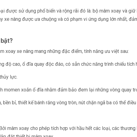
 loại được sử dụng phổ biến và rộng rãi đó là: bộ mâm xoay và g
y xe nâng được ưa chuộng và có phạm vi ứng dụng lớn nhất, đảm 
 bật?
âm xoay xe nâng mang những đặc điểm, tính năng ưu việt sau:
g độ cao, ổ đĩa quay độc đáo, có sẵn chức năng trình chiếu tích 
thủy lực.
nh momen xoắn ổ đĩa nhằm đảm bảo đem lại những vòng quay trơn t
bền bỉ, thiết kế bánh răng vòng tròn, nút chặn ngã ba có thể điều
 Bởi mâm xoay cho phép tích hợp với hầu hết các loại, các thương
lắp đặt thiết bị mâm xoay.