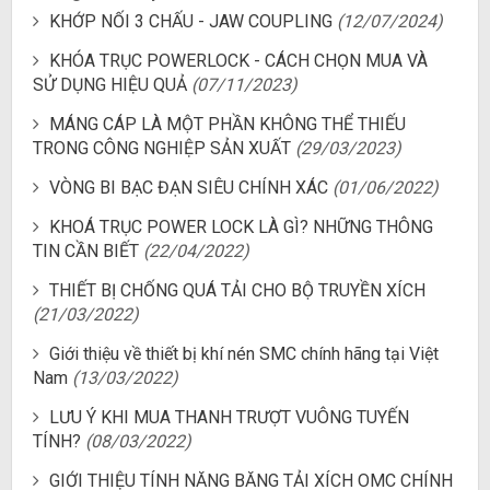
KHỚP NỐI 3 CHẤU - JAW COUPLING
(12/07/2024)
KHÓA TRỤC POWERLOCK - CÁCH CHỌN MUA VÀ
SỬ DỤNG HIỆU QUẢ
(07/11/2023)
MÁNG CÁP LÀ MỘT PHẦN KHÔNG THỂ THIẾU
TRONG CÔNG NGHIỆP SẢN XUẤT
(29/03/2023)
VÒNG BI BẠC ĐẠN SIÊU CHÍNH XÁC
(01/06/2022)
KHOÁ TRỤC POWER LOCK LÀ GÌ? NHỮNG THÔNG
TIN CẦN BIẾT
(22/04/2022)
THIẾT BỊ CHỐNG QUÁ TẢI CHO BỘ TRUYỀN XÍCH
(21/03/2022)
Giới thiệu về thiết bị khí nén SMC chính hãng tại Việt
Nam
(13/03/2022)
LƯU Ý KHI MUA THANH TRƯỢT VUÔNG TUYẾN
TÍNH?
(08/03/2022)
GIỚI THIỆU TÍNH NĂNG BĂNG TẢI XÍCH OMC CHÍNH