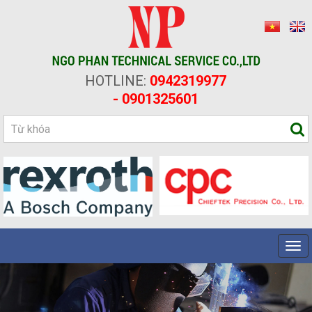
HOTLINE:
0942319977
- 0901325601