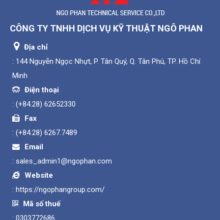
CÔNG TY TNHH DỊCH VỤ KỸ THUẬT NGÔ PHAN
Địa chỉ
: 144 Nguyễn Ngọc Nhựt, P. Tân Quý, Q. Tân Phú, TP. Hồ Chí
Minh
Điện thoại
:
(+84.28) 62652330
Fax
:
(+84.28) 6267.7489
Email
:
sales_admin1@ngophan.com
Website
:
https://ngophangroup.com/
Mã số thuế
: 0303772686