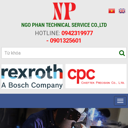
HOTLINE:
0942319977
- 0901325601