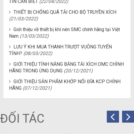
TIN CẦN BIẾT
(22/04/2022)
THIẾT BỊ CHỐNG QUÁ TẢI CHO BỘ TRUYỀN XÍCH
(21/03/2022)
Giới thiệu về thiết bị khí nén SMC chính hãng tại Việt
Nam
(13/03/2022)
LƯU Ý KHI MUA THANH TRƯỢT VUÔNG TUYẾN
TÍNH?
(08/03/2022)
GIỚI THIỆU TÍNH NĂNG BĂNG TẢI XÍCH OMC CHÍNH
HÃNG TRONG ỨNG DỤNG
(20/12/2021)
GIỚI THIỆU SẢN PHẨM KHỚP NỐI ĐĨA KCP CHÍNH
HÃNG
(07/12/2021)
ĐỐI TÁC