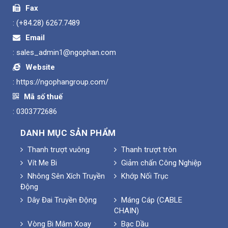
Fax
:
(+84.28) 6267.7489
Email
:
sales_admin1@ngophan.com
Website
:
https://ngophangroup.com/
Mã số thuế
: 0303772686
DANH MỤC SẢN PHẨM
Thanh trượt vuông
Thanh trượt tròn
Vít Me Bi
Giảm chấn Công Nghiệp
Nhông Sên Xích Truyền
Khớp Nối Trục
Động
Dây Đai Truyền Động
Máng Cáp (CABLE
CHAIN)
Vòng Bi Mâm Xoay
Bạc Dầu