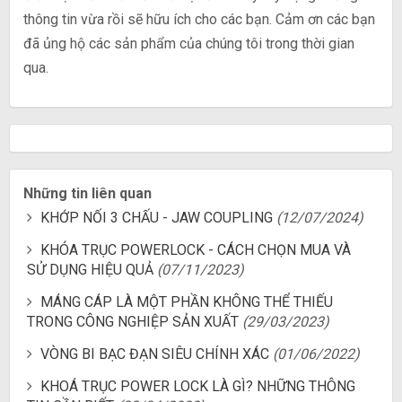
thông tin vừa rồi sẽ hữu ích cho các bạn. Cảm ơn các bạn
đã ủng hộ các sản phẩm của chúng tôi trong thời gian
qua.
Những tin liên quan
KHỚP NỐI 3 CHẤU - JAW COUPLING
(12/07/2024)
KHÓA TRỤC POWERLOCK - CÁCH CHỌN MUA VÀ
SỬ DỤNG HIỆU QUẢ
(07/11/2023)
MÁNG CÁP LÀ MỘT PHẦN KHÔNG THỂ THIẾU
TRONG CÔNG NGHIỆP SẢN XUẤT
(29/03/2023)
VÒNG BI BẠC ĐẠN SIÊU CHÍNH XÁC
(01/06/2022)
KHOÁ TRỤC POWER LOCK LÀ GÌ? NHỮNG THÔNG