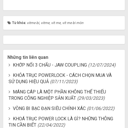
Từ khóa:
vitme bi
,
vitme
,
vít me
,
vít me bi mòn
Những tin liên quan
KHỚP NỐI 3 CHẤU - JAW COUPLING
(12/07/2024)
KHÓA TRỤC POWERLOCK - CÁCH CHỌN MUA VÀ
SỬ DỤNG HIỆU QUẢ
(07/11/2023)
MÁNG CÁP LÀ MỘT PHẦN KHÔNG THỂ THIẾU
TRONG CÔNG NGHIỆP SẢN XUẤT
(29/03/2023)
VÒNG BI BẠC ĐẠN SIÊU CHÍNH XÁC
(01/06/2022)
KHOÁ TRỤC POWER LOCK LÀ GÌ? NHỮNG THÔNG
TIN CẦN BIẾT
(22/04/2022)