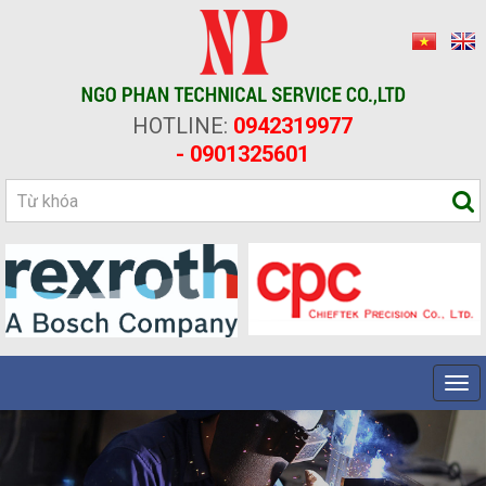
HOTLINE:
0942319977
- 0901325601